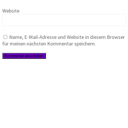
Website
Name, E-Mail-Adresse und Website in diesem Browser
für meinen nächsten Kommentar speichern.
Yoga · Düfte · Achtsamkeit · Entspannung
Startseite
Yoga-Kurse
Kontakt
AGB – DuftYoga
Datenschutzerklärung
Impressum