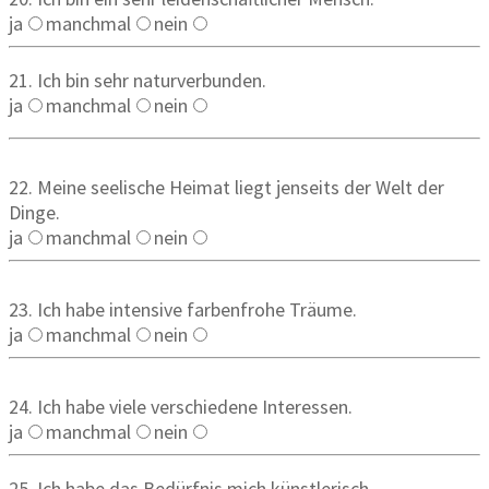
ja
manchmal
nein
21. Ich bin sehr naturverbunden.
ja
manchmal
nein
22. Meine seelische Heimat liegt jenseits der Welt der
Dinge.
ja
manchmal
nein
23. Ich habe intensive farbenfrohe Träume.
ja
manchmal
nein
24. Ich habe viele verschiedene Interessen.
ja
manchmal
nein
25. Ich habe das Bedürfnis mich künstlerisch