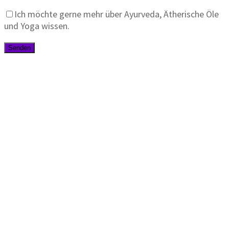
Ich möchte gerne mehr über Ayurveda, Ätherische Öle
und Yoga wissen.
Yoga · Düfte · Achtsamkeit · Entspannung
Startseite
Yoga-Kurse
Kontakt
AGB – DuftYoga
Datenschutzerklärung
Impressum
Fragen oder Support?
support@duftyoga.de
Mo–Fr · Antwort innerhalb von 48 Std.