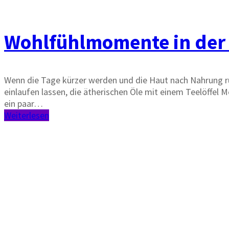
Wohlfühlmomente in der 
Wenn die Tage kürzer werden und die Haut nach Nahrung ruf
einlaufen lassen, die ätherischen Öle mit einem Teelöffel
ein paar…
Weiterlesen
Yoga · Düfte · Achtsamkeit · Entspannung
Startseite
Yoga-Kurse
Kontakt
AGB – DuftYoga
Datenschutzerklärung